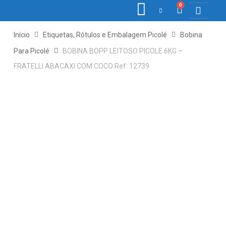
0
COLETORE
ETIQ., R
PONTO E
Início
Etiquetas, Rótulos e Embalagem Picolé
Bobina
Para Picolé
BOBINA BOPP LEITOSO PICOLE 6KG –
FRATELLI ABACAXI COM COCO Ref: 12739