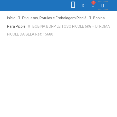
0
COLETORE
ETIQ., R
PONTO E
Início
Etiquetas, Rótulos e Embalagem Picolé
Bobina
Para Picolé
BOBINA BOPP LEITOSO PICOLE 6KG – DI ROMA
PICOLE DA BELA Ref: 15680