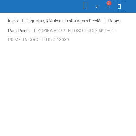
0
COLETORE
ETIQ., R
PONTO E
Início
Etiquetas, Rótulos e Embalagem Picolé
Bobina
Para Picolé
BOBINA BOPP LEITOSO PICOLÉ 6KG – DI-
PRIMEIRA COCO ITÚ Ref: 13039