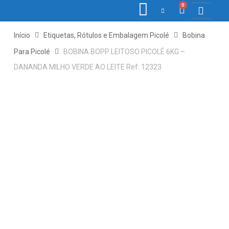
0
COLETORE
ETIQ., R
PONTO E
Início
Etiquetas, Rótulos e Embalagem Picolé
Bobina
Para Picolé
BOBINA BOPP LEITOSO PICOLÉ 6KG –
DANANDA MILHO VERDE AO LEITE Ref: 12323