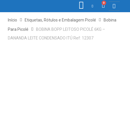
0
COLETORE
ETIQ., R
PONTO E
Início
Etiquetas, Rótulos e Embalagem Picolé
Bobina
Para Picolé
BOBINA BOPP LEITOSO PICOLÉ 6KG –
DANANDA LEITE CONDENSADO ITÚ Ref: 12307