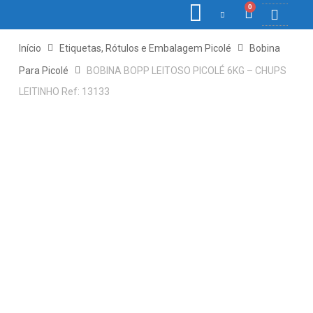
0
COLETORE
ETIQ., R
PONTO E
Início
Etiquetas, Rótulos e Embalagem Picolé
Bobina
Para Picolé
BOBINA BOPP LEITOSO PICOLÉ 6KG – CHUPS
LEITINHO Ref: 13133