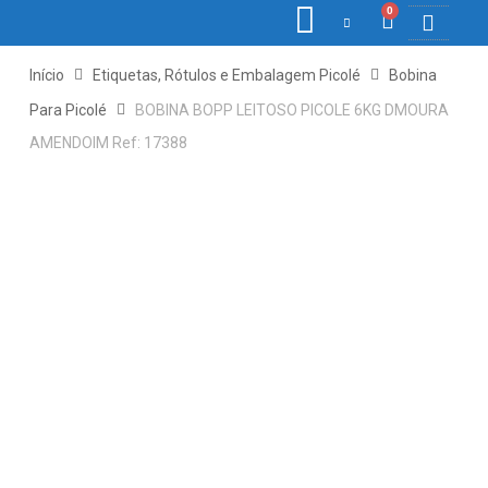
0
COLETORE
ETIQ., R
PONTO E
Início
Etiquetas, Rótulos e Embalagem Picolé
Bobina
Para Picolé
BOBINA BOPP LEITOSO PICOLE 6KG DMOURA
AMENDOIM Ref: 17388