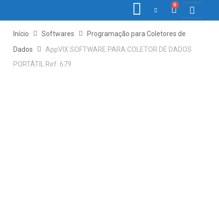
0
COLETORE
ETIQ., R
PONTO E
Início
Softwares
Programação para Coletores de
Dados
AppVIX SOFTWARE PARA COLETOR DE DADOS
PORTÁTIL Ref: 679