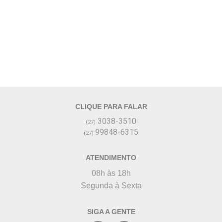
Controle de ponto
simplificado e eficiente
para sua empresa.
CLIQUE PARA FALAR
3038-3510
(27)
99848-6315
(27)
ATENDIMENTO
08h às 18h
Segunda à Sexta
SIGA A GENTE