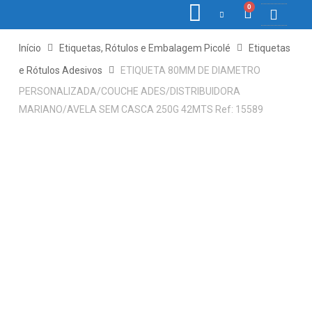
0
COLETORE
ETIQ., R
PONTO E
Início
Etiquetas, Rótulos e Embalagem Picolé
Etiquetas
e Rótulos Adesivos
ETIQUETA 80MM DE DIAMETRO
PERSONALIZADA/COUCHE ADES/DISTRIBUIDORA
MARIANO/AVELA SEM CASCA 250G 42MTS Ref: 15589