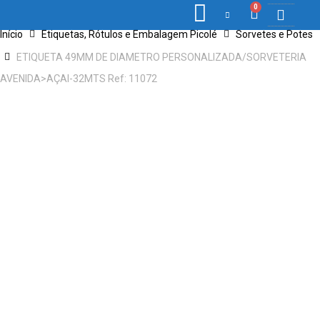
0
Início
Etiquetas, Rótulos e Embalagem Picolé
Sorvetes e Potes
COLETORES DE 
ETIQ., RÓ
PONTO E 
ETIQUETA 49MM DE DIAMETRO PERSONALIZADA/SORVETERIA
AVENIDA>AÇAI-32MTS Ref: 11072