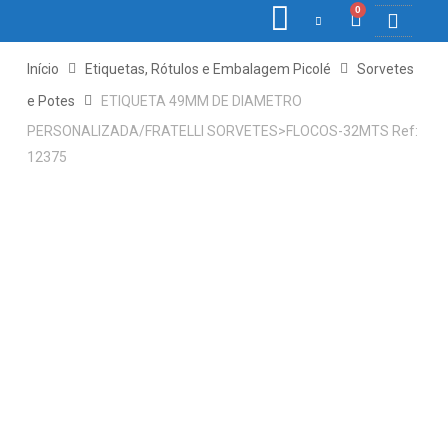
0
COLETORE
ETIQ., R
PONTO E
Início
Etiquetas, Rótulos e Embalagem Picolé
Sorvetes
e Potes
ETIQUETA 49MM DE DIAMETRO
PERSONALIZADA/FRATELLI SORVETES>FLOCOS-32MTS Ref:
12375