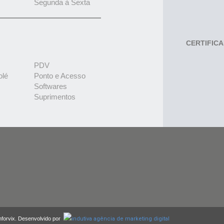
Segunda à Sexta
CERTIFIC
PDV
olé
Ponto e Acesso
Softwares
Suprimentos
nforvix. Desenvolvido por