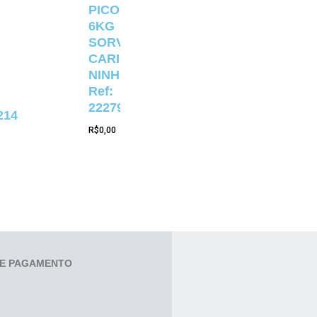
PICOLÉ
6KG
SORVETERIA
CARIOCA
NINHO
Ref:
22279
214
R$
0,00
E PAGAMENTO