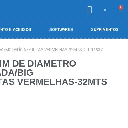
0
NTO E ACESSOS
SOFTWARES
SUPRIMENTOS
A/BIG DELÍCIA>FRUTAS VERMELHAS-32MTS Ref: 11837
MM DE DIAMETRO
DA/BIG
TAS VERMELHAS-32MTS