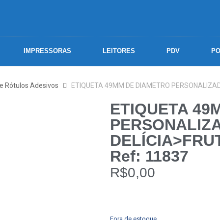
IMPRESSORAS
LEITORES
PDV
PO
 e Rótulos Adesivos
ETIQUETA 49MM DE DIAMETRO PERSONALIZAD
ETIQUETA 49
PERSONALIZA
DELÍCIA>FRU
Ref: 11837
R$
0,00
Fora de estoque