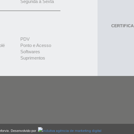
Segunda à Sexta
CERTIFIC
PDV
olé
Ponto e Acesso
Softwares
Suprimentos
nforvix. Desenvolvido por