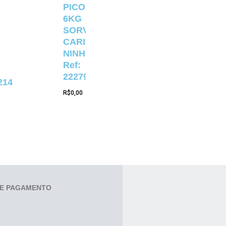
PICOLÉ
6KG
SORVETERIA
CARIOCA
NINHO
Ref:
22279
214
R$
0,00
E PAGAMENTO