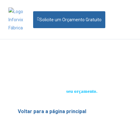
Solicite um Orçamento Gratuito
Solicitação enviada com
sucesso!
Em breve, nossa equipe entrará em contato para
apresentar
seu orçamento.
Voltar para a página principal